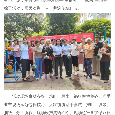
中心广场，举办“粽叶飘香迎端午·幸福邻里一家亲”主题包
粽子活动，居民欢聚一堂，共迎传统佳节。
首
公司
新闻
经营
党建
联系
活动现场食材齐备，粽叶、糯米、馅料摆放整齐。巧手
页
概况
中心
项目
工作
我们
业主现场示范包粽技巧，大家纷纷动手尝试，捋叶、填米、
捆线，分工协作、现场欢声笑语不断。现场还准备了绿豆糕